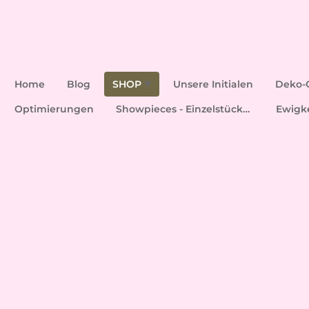
Home
Blog
SHOP
Unsere Initialen
Deko-
Optimierungen
Showpieces - Einzelstücke aus dem Atelier
Ewigk